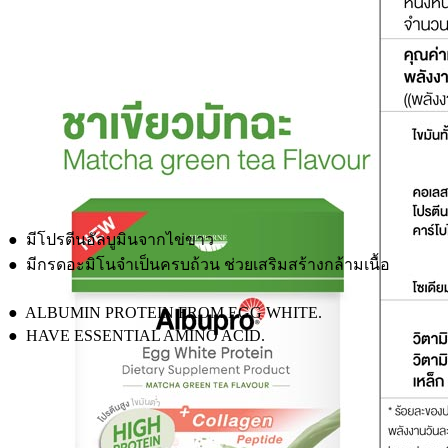
● มีโปรตีนอัลบูมินจากไข่ขาว
● มีกรดอะมิโนจำเป็นครบถ้วน ช่วยเสริมสร้างกล้ามเนื้อ
● ALBUMIN PROTEIN FROM EGG WHITE.
● HAVE ESSENTIAL AMINO ACID.