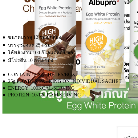
● ขนาดบรรจุ 12 ซอง/กล่อง
● บรรจุซองละ 25 กรัม
● ให้พลังงาน 100 กิโลแคลอรี/ซอง
● มีโปรตีน 10 กรัม/ซอง
●
CONTAIN 12 SACHETES/BOX
●
25g POWDER PACKING ON INDIVIDUAL SACHET.
●
ENERGY: 100KCAL/SERVING
●
PROTEIN: 10-12GRAM/SERVING