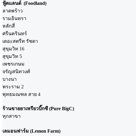
ฟู้ดแลนด์ (Foodland)
ลาดพร้าว
รามอินทรา
หลักสี่
ศรีนครินทร์
เดอะสตรีท รัชดา
สุขุมวิท 16
สุขุมวิท 5
เพชรเกษม
จรัญสนิทวงศ์
บางนา
พระราม 2
พุทธมณฑล สาย 4
ร้านขายยาเพรียวบิ๊กซี (Pure BigC)
ทุกสาขา
เลมอนฟาร์ม (Lemon Farm)