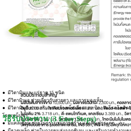
● มีวิตามินและแร่ธาตุ 15 ชนิด
● มีวิตามินเอ ช่วยเกี่ยวกับสายตา และการมองเห็น
● มีวิตามินบี ช่วยเสริมการสร้างเม็ดเลือดแดง ป้องกันโรคโลหิต
โรคเหน็บชา
วิธีรับประทาน (3 Easy Steps)
● มีแคลเซียม ช่วยในกระบวนการสร้าง และฟื้นฟูกระดูก
● มีธาตุเหล็ก ช่วยในการขนส่งออกซิเจน และเสริมการทำงาน