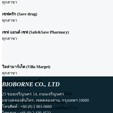
ทุกสาขา
เซฟดรัก (Save drug)
ทุกสาขา
เซฟ แอนด์ เซฟ (Safe&Save Pharmacy)
ทุกสาขา
วิลล่ามาร์เก็ต (Villa Marget)
ทุกสาขา
Chula Care (จุฬา แคร์)
BIOBORNE CO., LTD
ชั้น 1 อาคาร สธ
โรงพยาบาลจุฬาลงกรณ์ สภากาชาดไทย
25 ซอยเจริญนคร 14, ถนนเจริญนคร
แขวงคลองต้นไทร, เขตคลองสาน, กรุงเทพฯ 10600
รามา เฮลท์ ช้อป (Rama health shop)
โทรศัพท์ : +66 (0) 2 861-0660
ชั้น 2 ศูนย์การแพทย์สมเด็จพระเทพรัตน์ โรง
โทรสาร : +66 (0) 2 439-4522