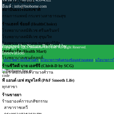
พยาบาลรามาธิบดี
อีเมล์ : info@bioborne.com
สถาบันมะเร็งแห่งชาติ
กรมการแพทย์ กระทรวงสาธารณสุข
ร้านเฮลท์ ช้อยส์ (HealthChoice)
โรงพยาบาลสมิติเวช ศรีนครินทร์
โรงพยาบาลสมิติเวช สุขุมวิท
โรงพยาบาลกรุงเทพ ซอยศูนย์วิจัย
I
nspired by Nature Realized by
Copyright © 2025 Bioborne Co., Ltd. All Right Reserved.
เฮลท์มาร์ท (Health Mart)
Innovation
โรงพยาบาลเซนต์หลุยส์
|
ประกาศความเป็นส่วนตัว
|
นโยบายการคุ้มครองข้อมูลส่วนบุคคล
|
นโยบายการใช้
ร้านชีวิตดี บาย เอสซีจี (Chivit-D by SCG)
ชั้น 6 เดอะมอลล์ งามวงศ์วาน
พี แอนด์ เอฟ สมูทไลฟ์ (P&F Smooth Life)
ทุกสาขา
ร้านขายยา
ร้านยาองค์การเภสัชกรรม
สาขาราชเทวี
กระทรวงสาธารณสุข