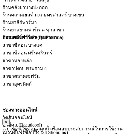
ร้านคลังยาบางปะกอก
ร้านตลาดเฮลท์ ม.เกษตรศาสตร์ บางเขน
ร้านยาสิริฟาร์มา
ร้านยาสยามฟาร์เทค ทุกสาขา
ร้านยาวีแคร์พลัส ทุกสาขา
ดอกเตอร์ฟาร์มา (Dr.Pharma)
สาขาซีคอน บางแค
สาขาซีคอน ศรีนครินทร์
สาขาทองหล่อ
สาขาปตท. พระราม 4
สาขาตลาดเซฟวัน
สาขาอุตรดิตถ์
ช่องทางออนไลน์
วัตสันออนไลน์
×
บิวตี้คูล (Beauticool)
เว็บไซต์นี้ใช้ข้อมูลคุกกี้ เพื่อมอบประสบการณ์ในการใช้งาน
ทเวนตี้โฟร์ช้อปปิ้ง (24 Shopping)