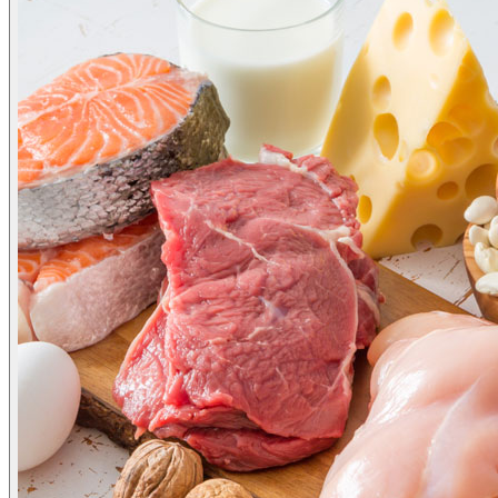
ผลิตภัณฑ์ดูแลผิว
Skincare
AcneQ
Bionica
ผลิตภัณฑ์เสริมอาหาร
Dietary supplements
Albupro
บทความ
Article
ข่าวสารและกิจกรรม
News & Events
ติดต่อเรา
Contact Us